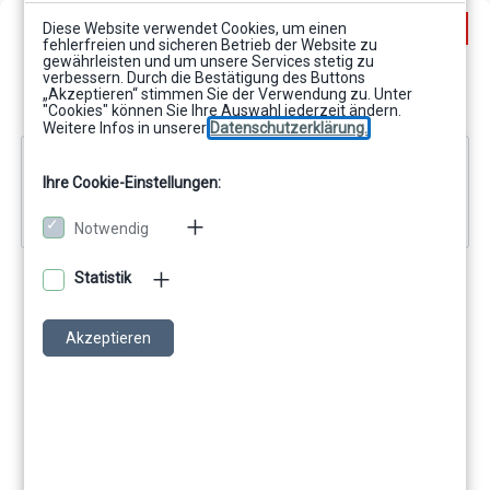
Zum Hauptinhalt
Sucheingabe umsch
Login
Diese Website verwendet Cookies, um einen
fehlerfreien und sicheren Betrieb der Website zu
gewährleisten und um unsere Services stetig zu
verbessern. Durch die Bestätigung des Buttons
„Akzeptieren“ stimmen Sie der Verwendung zu. Unter
"Cookies" können Sie Ihre Auswahl jederzeit ändern.
Weitere Infos in unserer
Datenschutzerklärung.
Kursthemen
Allgemeines
Buch
Command Reference CIB jsMerge
Ihre Cookie-Einstellungen:
Buch
Technical manual CIB jsMerge
Notwendig
Statistik
Akzeptieren