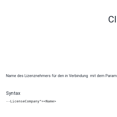
Skip to main content
CI
Name des Lizenznehmers für den in Verbindung mit dem Paramete
Syntax
--LicenseCompany"=<Name>