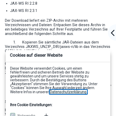
JAX-WS RI 2.2.8
JAX-WS RI 2.3.1
Der Download liefert ein ZIP-Archiv mit mehreren
Verzeichnissen und Dateien. Entpacken Sie dieses Archiv in
ein beliebiges Verzeichnis auf Ihrer Festplatte und führen Sie
anschließend die folgenden Schritte aus.
1.
Kopieren Sie sämtliche JAR-Dateien aus dem
Verzeichnis JAXWS_UNZIP_DIR/jaxws-ri/lib in das Verzeichnis
CATALINA_HOME/shared/lib
Cookies auf dieser Website
2.
Bearbeiten Sie die Datei
CATALINA_HOME/conf/catalina.properties mit einem
beliebigen Texteditor. Suchen Sie nach der Zeile die mit der
Diese Website verwendet Cookies, um einen
fehlerfreien und sicheren Betrieb der Website zu
Zeichenkette „shared.loader=“ beginnt.
gewährleisten und um unsere Services stetig zu
verbessern. Durch die Bestätigung des Buttons
„Akzeptieren“ stimmen Sie der Verwendung zu. Unter
         ${catalina.base}/shared/lib,${catalina.base}
"Cookies" können Sie Ihre Auswahl jederzeit ändern.
Weitere Infos in unserer
Datenschutzerklärung.
Speichern Sie anschließend die Datei und beenden
Sie den Texteditor.
Ihre Cookie-Einstellungen:
Hierbei bezeichnet der Platzhalter JAXWS_UNZIP_DIR das
Verzeichnis, in welches Sie die JAX-WS
Notwendig