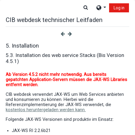
Skip to main content
Toggle search input
Log in
CIB webdesk technischer Leitfaden
5. Installation
5.3. Installation des web service Stacks (Bis Version
4.5.1)
Ab Version 4.5.2 nicht mehr notwendig. Aus bereits
gepatchten Application-Servern müssen die JAX-WS Libraries
entfernt werden.
CIB webdesk verwendet JAX-WS um Web Services anbieten
und konsumieren zu können. Hierbei wird die
Referenzimplementierung der JAX-WS verwendet, die
kostenlos heruntergeladen werden kann
.
Folgende JAX-WS Versionen sind produktiv im Einsatz:
JAX-WS RI 2.2.6b21