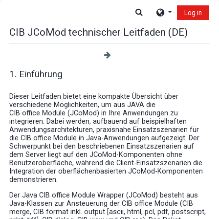
Skip to main content
Toggle search input
Log in
CIB JCoMod technischer Leitfaden (DE)
1. Einführung
Dieser Leitfaden bietet eine kompakte Übersicht über
verschiedene Möglichkeiten, um aus JAVA die
CIB office Module (JCoMod) in Ihre Anwendungen zu
integrieren. Dabei werden, aufbauend auf beispielhaften
Anwendungsarchitekturen, praxisnahe Einsatzszenarien für
die CIB office Module in Java-Anwendungen aufgezeigt. Der
Schwerpunkt bei den beschriebenen Einsatzszenarien auf
dem Server liegt auf den JCoMod-Komponenten ohne
Benutzeroberfläche, während die Client-Einsatzszenarien die
Integration der oberflächenbasierten JCoMod-Komponenten
demonstrieren.
Der Java CIB office Module Wrapper (JCoMod) besteht aus
Java-Klassen zur Ansteuerung der CIB office Module (CIB
merge, CIB format inkl. output [ascii, html, pcl, pdf, postscript,