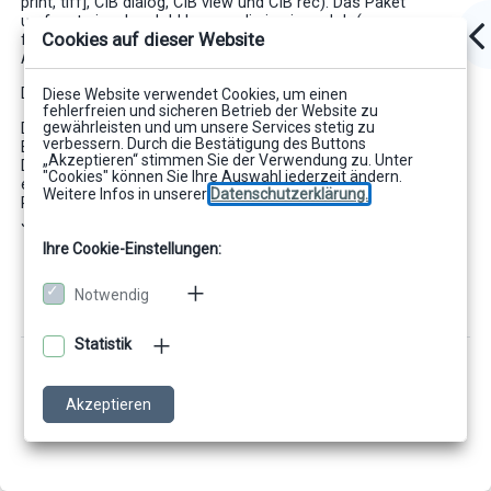
print, tiff], CIB dialog, CIB view und CIB rec). Das Paket
umfasst einzelne Jobklassen, die je einen Job (merge,
Cookies auf dieser Website
format/output, view, dialog oder rec) nach Wünschen des
Anwenders konfigurieren und ausführen.
Die JCoMod Jobklassen sind ab JDK Version 1.1.6 einsetzbar.
Diese Website verwendet Cookies, um einen
fehlerfreien und sicheren Betrieb der Website zu
gewährleisten und um unsere Services stetig zu
Die vorliegende Dokumentation gibt einen Überblick über die
verbessern. Durch die Bestätigung des Buttons
Eigenschaften und das Konzept der JCoMod Jobklassen.
„Akzeptieren“ stimmen Sie der Verwendung zu. Unter
Detaillierte technische Schnittstellen und Aufrufparameter der
"Cookies" können Sie Ihre Auswahl jederzeit ändern.
einzelnen Jobklassen entnehmen Sie der technischen
Weitere Infos in unserer
Datenschutzerklärung.
Referenz des Produkts, die als elektronische Online-Hilfe und
Javadoc verfügbar ist.
Ihre Cookie-Einstellungen:
Notwendig
Statistik
Akzeptieren