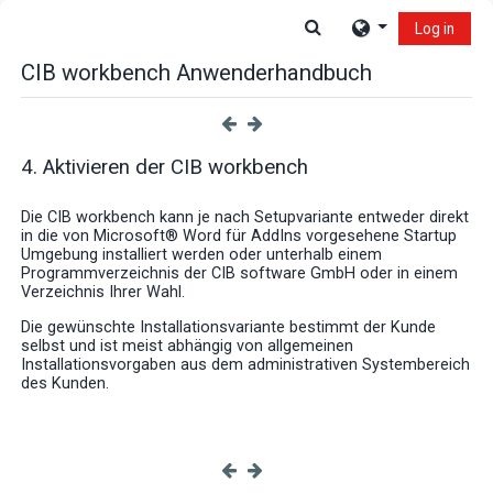
Skip to main content
Toggle search input
Log in
CIB workbench Anwenderhandbuch
4. Aktivieren der CIB workbench
Die CIB workbench kann je nach Setupvariante entweder direkt
in die von Microsoft® Word für AddIns vorgesehene Startup
Umgebung installiert werden oder unterhalb einem
Programmverzeichnis der CIB software GmbH oder in einem
Verzeichnis Ihrer Wahl.
Die gewünschte Installationsvariante bestimmt der Kunde
selbst und ist meist abhängig von allgemeinen
Installationsvorgaben aus dem administrativen Systembereich
des Kunden.