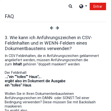
Salta al contenido principal
Selector de búsque
Entrar
FAQ
3. Wie kann ich Anführungszeichen in CSV-
Feldinhalten und in WENN-Feldern eines
Dokumentbausteins verwenden?
In CSV Feldinhalten, die in Anführungszeichen geklammert
angeliefert werden, müssen Anführungszeichen die
zum
Inhalt
gehören "doppelt maskiert" werden.
Der Feldinhalt
...;"ein ""tolles"" Haus";...
ergibt also im Dokument die Ausgabe
ein "tolles" Haus
.
Wollen Sie in Ihren Dokumentenbausteinen
Anführungszeichen im DANN- oder SONST-Teil einer
Bedingung verwenden? Diese müssen Sie mit Backslash
maskieren:
So ergibt also