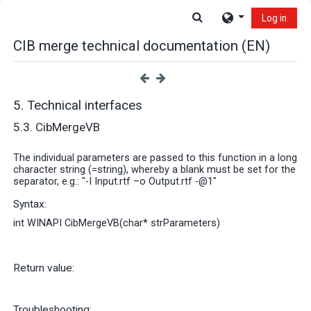
Skip to main content
Toggle search input
Log in
CIB merge technical documentation (EN)
5. Technical interfaces
5.3. CibMergeVB
The individual parameters are passed to this function in a long
character string (=string), whereby a blank must be set for the
separator, e.g.: "-I Input.rtf –o Output.rtf -@1"
Syntax:
int WINAPI CibMergeVB(char* strParameters)
Return value:
Troubleshooting: