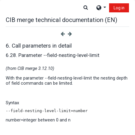
Skip to main content
Toggle search input
Log in
CIB merge technical documentation (EN)
6. Call parameters in detail
6.28. Parameter --field-nesting-level-limit
(from CIB merge 3.12.10)
With the parameter --field-nesting-level-limit the nesting depth
of field commands can be limited.
Syntax
--field-nesting-level-limit=number
number=integer between 0 and n