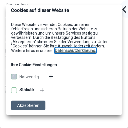
Description
Cookies auf dieser Website
The --field-nesting-level-limit parameter can be used to limit
the nesting level of field commands.
Diese Website verwendet Cookies, um einen
The default value is "0", i.e. the nesting level is not limited.
fehlerfreien und sicheren Betrieb der Website zu
gewährleisten und um unsere Services stetig zu
If the value is greater than 0, the CIB merge terminates with
verbessern. Durch die Bestätigung des Buttons
„Akzeptieren“ stimmen Sie der Verwendung zu. Unter
error 810 when this nesting level is reached.
"Cookies" können Sie Ihre Auswahl jederzeit ändern.
Weitere Infos in unserer
Datenschutzerklärung.
Note
: This parameter is only effective for the merge template
combine!
Ihre Cookie-Einstellungen:
Example
Notwendig
--field-nesting-level-limit=10
CIB merge interrupts with error 810 when a nesting level of 10
Statistik
is reached.
Akzeptieren