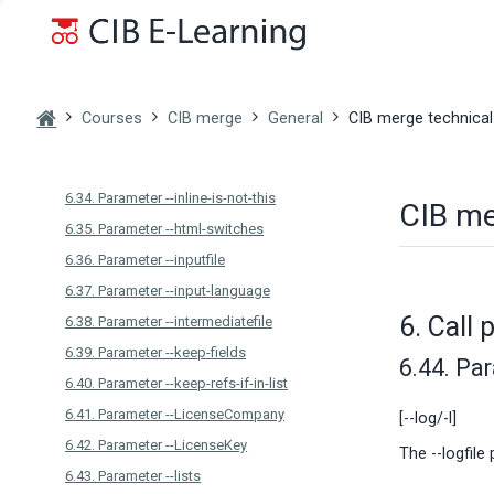
Skip to main content
6.28. Parameter --field-nesting-level-limit
6.29. Parameter --field-results
6.30. Parameter --filter
6.31. Parameter --fonts
Courses
CIB merge
General
CIB merge technica
6.32. Parameter --headerfile
6.33. Parameter --help
6.34. Parameter --inline-is-not-this
CIB me
6.35. Parameter --html-switches
6.36. Parameter --inputfile
6.37. Parameter --input-language
6. Call 
6.38. Parameter --intermediatefile
6.39. Parameter --keep-fields
6.44. Par
6.40. Parameter --keep-refs-if-in-list
6.41. Parameter --LicenseCompany
[--log/-l]
6.42. Parameter --LicenseKey
The --logfile
6.43. Parameter --lists