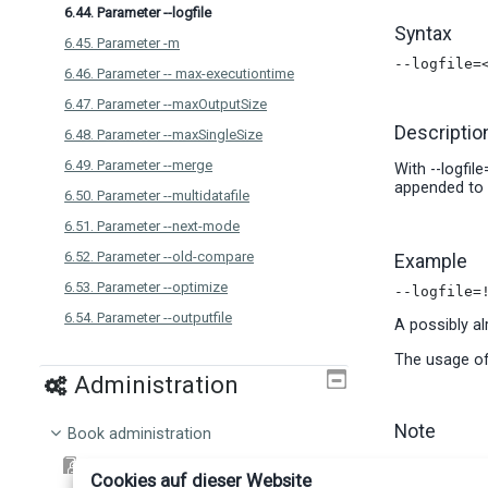
6.44. Parameter --logfile
Syntax
6.45. Parameter -m
--logfile=
6.46. Parameter -- max-executiontime
6.47. Parameter --maxOutputSize
Descriptio
6.48. Parameter --maxSingleSize
6.49. Parameter --merge
With --logfile
appended to th
6.50. Parameter --multidatafile
6.51. Parameter --next-mode
6.52. Parameter --old-compare
Example
6.53. Parameter --optimize
--logfile=
6.54. Parameter --outputfile
A possibly al
6.55. Parameter --output-language
The usage of 
6.56. Parameter --parameterfile
Administration
6.57. Parameter --prefix-delimiter
Note
Book administration
6.58. Parameter --remove-hidden-text
Print book
It is recommen
6.59. Parameter --replace-color
Cookies auf dieser Website