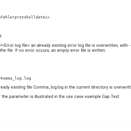
<Fehlerprotokolldatei>
n
=!<Error log file> an already existing error log file is overwritten, with
e file. If no error occurs, an empty error file is written.
!Komma_log.log
ready existing file Comma_log.log in the current directory is overwritt
the parameter is illustrated in the use case example Gap Text.
ded to write the parameter --logfile in the first line of the parameter 