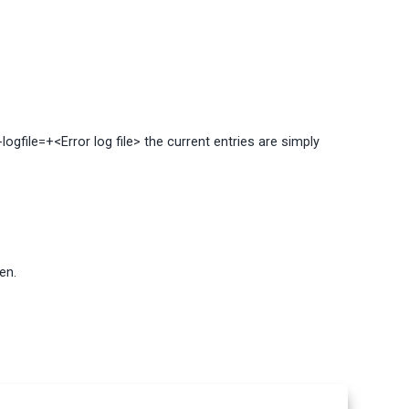
 --logfile=+<Error log file> the current entries are simply
en.
file. This will already log errors in the parameter file.