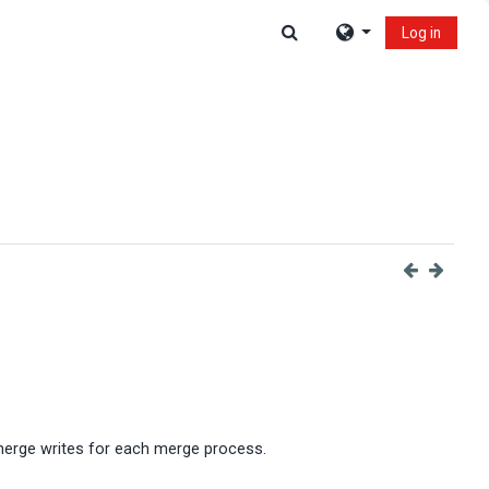
Toggle search input
Log in
B merge writes for each merge process.