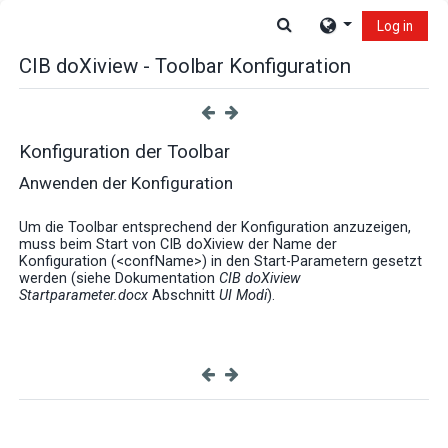
Skip to main content
Toggle search input
Log in
CIB doXiview - Toolbar Konfiguration
Konfiguration der Toolbar
Anwenden der Konfiguration
Um die Toolbar entsprechend der Konfiguration anzuzeigen,
muss beim Start von CIB doXiview der Name der
Konfiguration (<confName>) in den Start-Parametern gesetzt
werden (siehe Dokumentation
CIB doXiview
Startparameter.docx
Abschnitt
UI Modi
).