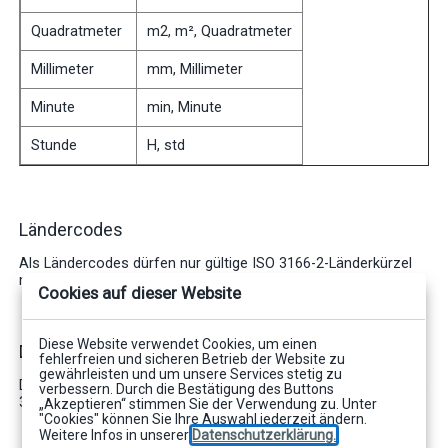
Quadratmeter
m2, m², Quadratmeter
Millimeter
mm, Millimeter
Minute
min, Minute
Stunde
H, std
Ländercodes
Als Ländercodes dürfen nur gültige ISO 3166-2-Länderkürzel
markiert sein, siehe
http://de.wikipedia.org/wiki/ISO_3166-2
Cookies auf dieser Website
Diese Website verwendet Cookies, um einen
Datumsangaben
fehlerfreien und sicheren Betrieb der Website zu
gewährleisten und um unsere Services stetig zu
Datumsangaben können z.B. Juli 2014, 30. Juli 2014, 30.7.2014,
verbessern. Durch die Bestätigung des Buttons
30.07.14 sein.
„Akzeptieren“ stimmen Sie der Verwendung zu. Unter
"Cookies" können Sie Ihre Auswahl jederzeit ändern.
Weitere Infos in unserer
Datenschutzerklärung.