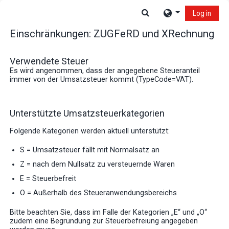
Skip to main content
Toggle search input
Log in
Einschränkungen: ZUGFeRD und XRechnung
Verwendete Steuer
Es wird angenommen, dass der angegebene Steueranteil
immer von der Umsatzsteuer kommt (TypeCode=VAT).
Unterstützte Umsatzsteuerkategorien
Folgende Kategorien werden aktuell unterstützt:
S = Umsatzsteuer fällt mit Normalsatz an
Z = nach dem Nullsatz zu versteuernde Waren
E = Steuerbefreit
O = Außerhalb des Steueranwendungsbereichs
Bitte beachten Sie, dass im Falle der Kategorien „E“ und „O“
zudem eine Begründung zur Steuerbefreiung angegeben