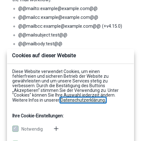
@@mailto:example@example.com@@
@@mailcc:example@example.com@@
@@mailbcc:example@example.com@@ (+v4.15.0)
@@mailsubject:test@@
@@mailbody:test@@
@@maildialog:false@@
Cookies auf dieser Website
@@mailsignaturefile:d:\signatures\greetings.htm@@
Saving the document:
Diese Website verwendet Cookies, um einen
fehlerfreien und sicheren Betrieb der Website zu
@@docname:test@@
gewährleisten und um unsere Services stetig zu
verbessern. Durch die Bestätigung des Buttons
@@savinglocation:<path>@@
„Akzeptieren“ stimmen Sie der Verwendung zu. Unter
"Cookies" können Sie Ihre Auswahl jederzeit ändern.
Launch workflows:
Weitere Infos in unserer
Datenschutzerklärung.
@@action:openinexplorer@@
@@action:openviewer@@
Ihre Cookie-Einstellungen:
@@action:cibfairbrief@@
Notwendig
@@action:cibdoxiview@@
@@action:cibdoxisafe@@