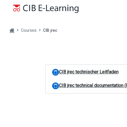
Skip to main content
Courses
CIB jrec
Topic outline
General
Boo
CIB jrec technischer Leitfaden
CIB jrec technical documentation (