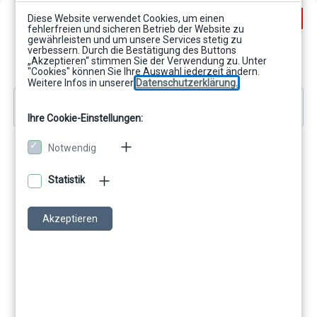
Salta al contenido principal
Selector de búsque
Entrar
Diese Website verwendet Cookies, um einen
fehlerfreien und sicheren Betrieb der Website zu
gewährleisten und um unsere Services stetig zu
verbessern. Durch die Bestätigung des Buttons
„Akzeptieren“ stimmen Sie der Verwendung zu. Unter
"Cookies" können Sie Ihre Auswahl jederzeit ändern.
Weitere Infos in unserer
Datenschutzerklärung.
Diagrama de temas
General
Libro
CIB jView form technischer Leitfaden
Ihre Cookie-Einstellungen:
Notwendig
Statistik
Akzeptieren