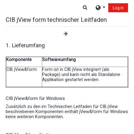
Skip to main content
Toggle search input
Log in
CIB jView form technischer Leitfaden
1. Lieferumfang
Komponente
Softwareumfang
CIB jView&form
Form ist in CIB jView integriert (als
Package) und kann nicht als Standalone
Applikation gestartet werden.
CIB jView&form für Windows
Zusätzlich zu den im Technischen Leitfaden für CIB jView
beschriebenen Komponenten enthält jView&form für Windows
keine weiteren Komponenten.