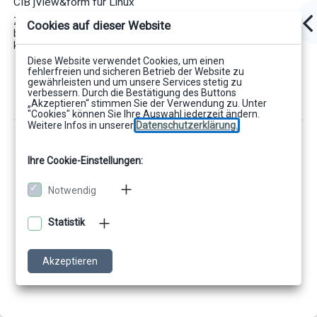
CIB jView&form für
Linux
Zusätzlich zu den im Technischen Leitfaden für CIB jView
Cookies auf dieser Website
beschriebenen Komponenten enthält jView&form für Linux
keine weiteren Komponenten.
Diese Website verwendet Cookies, um einen
fehlerfreien und sicheren Betrieb der Website zu
gewährleisten und um unsere Services stetig zu
verbessern. Durch die Bestätigung des Buttons
„Akzeptieren“ stimmen Sie der Verwendung zu. Unter
"Cookies" können Sie Ihre Auswahl jederzeit ändern.
Weitere Infos in unserer
Datenschutzerklärung.
Ihre Cookie-Einstellungen:
Notwendig
Statistik
Akzeptieren