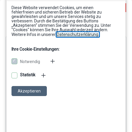
Skip to main content
Toggle search input
Log in
Diese Website verwendet Cookies, um einen
fehlerfreien und sicheren Betrieb der Website zu
gewährleisten und um unsere Services stetig zu
verbessern. Durch die Bestätigung des Buttons
„Akzeptieren“ stimmen Sie der Verwendung zu. Unter
"Cookies" können Sie Ihre Auswahl jederzeit ändern.
Weitere Infos in unserer
Datenschutzerklärung.
Topic outline
IT Sicherheit
Ihre Cookie-Einstellungen:
Bitte bearbeiten Sie den folgenden Test zu
allgemeinen IT Sicherheitsfragen.
Notwendig
Statistik
Akzeptieren