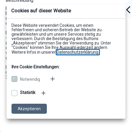
Beschreibung
Bis CIB merge Version 3.9.165 wurde intern auf dem
Cookies auf dieser Website
Bezeichner $(inline) gearbeitet, d.h. es wurde ein Kontext
erzeugt. Ab CIB merge Version 3.9.166 wird das $(inline) durch
den tatsächlichen Dateinamen ersetzt.
Diese Website verwendet Cookies, um einen
fehlerfreien und sicheren Betrieb der Website zu
Damit funktionieren Konstrukte mit "--directory-read=inline=
gewährleisten und um unsere Services stetig zu
<Dateiname>" ($(inline) wird auf eine Datei umgeleitet) und
verbessern. Durch die Bestätigung des Buttons
gleichzeitig „REF "DAT:XML:$(inline);relativ/Pfad” ” nicht mehr,
„Akzeptieren“ stimmen Sie der Verwendung zu. Unter
"Cookies" können Sie Ihre Auswahl jederzeit ändern.
da für relative XPATH-Ausdrucke kein Kontext mehr
Weitere Infos in unserer
Datenschutzerklärung.
vorhanden ist. Es müsste mit absoluten XPATH-Befehlen
gearbeitet werden.
Ihre Cookie-Einstellungen:
Durch Verwendung des Parameters „--inline-is-not-this“ wird
intern ein Kontext erzeugt und damit die Verwendung relativer
XPATH-Befehle ermöglicht.
Notwendig
Statistik
Akzeptieren