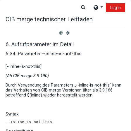
Skip to main content
Toggle search input
Log in
CIB merge technischer Leitfaden
6. Aufrufparameter im Detail
6.34. Parameter --inline-is-not-this
[--inline-is-not-this]
(Ab CIB merge 3.9.190)
Durch Verwendung des Parameters „--inline-is-not-this“ kann
das Verhalten von CIB merge Versionen älter als 3.9.166
betreffend $(inline) wieder hergestellt werden.
Syntax
--inline-is-not-this