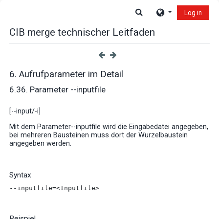
Skip to main content
Toggle search input
Log in
CIB merge technischer Leitfaden
6. Aufrufparameter im Detail
6.36. Parameter --inputfile
[--input/-i]
Mit dem Parameter--inputfile wird die Eingabedatei angegeben,
bei mehreren Bausteinen muss dort der Wurzelbaustein
angegeben werden.
Syntax
--inputfile=<Inputfile>
Beispiel