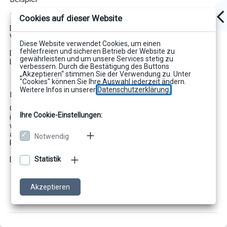
--inputfile=Anschreiben_in.rtf
Cookies auf dieser Website
Die Eingabedatei Anschreiben_in.rtf wird im aktuellen
Verzeichnis gesucht.
Diese Website verwendet Cookies, um einen
fehlerfreien und sicheren Betrieb der Website zu
Die Verwendung des Parameters wird im Anwendungsbeispiel
gewährleisten und um unsere Services stetig zu
Lückentext veranschaulicht.
verbessern. Durch die Bestätigung des Buttons
„Akzeptieren“ stimmen Sie der Verwendung zu. Unter
"Cookies" können Sie Ihre Auswahl jederzeit ändern.
Weitere Infos in unserer
Datenschutzerklärung.
Hinweis
Geben Sie den Pfad für den Wurzelbaustein nicht bei --
Ihre Cookie-Einstellungen:
inputfile, sondern getrennt mit --source-directory an. So
werden auch die inkludierten Bausteine in diesem Verzeichnis
automatisch gefunden, absolute Pfadangaben sind für die
Notwendig
RTF-Bausteine nicht mehr nötig.
Statistik
Dies wird im Anwendungsbeispiel Bausteine verdeutlicht.
Akzeptieren