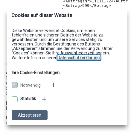
                        <AuftragsNr>111111-2</Auftrags
                        <Betrag>999</Betrag>

                  </Kunde>

                  weitere Kunden ......

Cookies auf dieser Website
            </Kunden>

            <Posten>

                  <Einzelposten>

Diese Website verwendet Cookies, um einen
                        <KundeAuftragsNr>111111-2</Kun
fehlerfreien und sicheren Betrieb der Website zu
                   <Bezeichnung>Artikel1</Bezeichnung>
gewährleisten und um unsere Services stetig zu
                        <Betrag>999</Betrag>

verbessern. Durch die Bestätigung des Buttons
                  </Einzelposten>

„Akzeptieren“ stimmen Sie der Verwendung zu. Unter
                  weitere Einzelposten....

"Cookies" können Sie Ihre Auswahl jederzeit ändern.
            </Posten>

Weitere Infos in unserer
Datenschutzerklärung.
      </data>

</root>
Ihre Cookie-Einstellungen:
Als Trennzeichen ist ein „.“ definiert (Default). Bei den
Rohtexten sind alle Zugriffe auf Variablennamen um den
Aliasnamen und das Trennzeichen zu ergänzen. Dadurch ist
Notwendig
die Variable Betrag beispielsweise eindeutig. Ausschnitt aus
dem Rohtext:
Statistik
{REF Kunden.Betrag}
{REF Einzelposten.Betrag}
Akzeptieren
Im Anwendungsbeispiel Serienbrief wird dieser Parameter
verwendet.