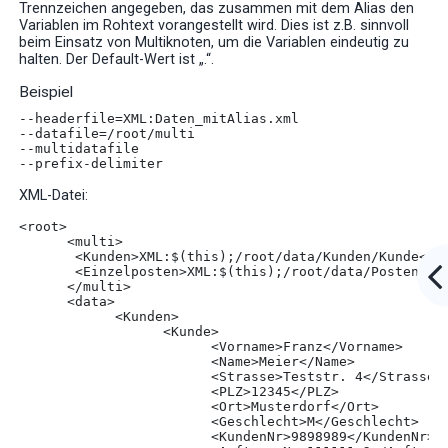
Trennzeichen angegeben, das zusammen mit dem Alias den
Variablen im Rohtext vorangestellt wird. Dies ist z.B. sinnvoll
beim Einsatz von Multiknoten, um die Variablen eindeutig zu
halten. Der Default-Wert ist „.“.
Beispiel
--headerfile=XML:Daten_mitAlias.xml
--datafile=/root/multi
--multidatafile
--prefix-delimiter
XML-Datei:
<root>

      <multi>

       <Kunden>XML:$(this);/root/data/Kunden/Kunde</Ku
       <Einzelposten>XML:$(this);/root/data/Posten/Ein
      </multi>

      <data>

            <Kunden>

                  <Kunde>

                        <Vorname>Franz</Vorname>

                        <Name>Meier</Name>

                        <Strasse>Teststr. 4</Strasse>

                        <PLZ>12345</PLZ>

                        <Ort>Musterdorf</Ort>

                        <Geschlecht>M</Geschlecht>

                        <KundenNr>9898989</KundenNr>
