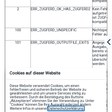
kompatibel.
2
ERR_ZUGFERD_OK_HAS_ZUGFERD2
Kein Fehler
aufgetreten
ist ZUGFeR
kompatibel.
100
ERR_ZUGFERD_UNSPECIFIC
Nichtspezifi
Fehler aufg
101
ERR_ZUGFERD_OUTPUTFILE_EXITS
Angegeben
Ausgabedate
bereits vor
und kann ni
überschrie
werden.
102
ERR_ZUGFERD_READ
Fehler beim
Cookies auf dieser Website
aufgetreten
103
ERR_ZUGFERD_INPUT
Fehler bei 
Diese Website verwendet Cookies, um einen
Eingabepar
fehlerfreien und sicheren Betrieb der Website zu
aufgetreten
gewährleisten und um unsere Services stetig zu
verbessern. Durch die Bestätigung des Buttons
„Akzeptieren“ stimmen Sie der Verwendung zu. Unter
104
ERR_ZUGFERD_NO_PDFA3_INPUT
Es wurde ke
"Cookies" können Sie Ihre Auswahl jederzeit ändern.
PDF/A3-Dat
Weitere Infos in unserer
Datenschutzerklärung.
Einbetten