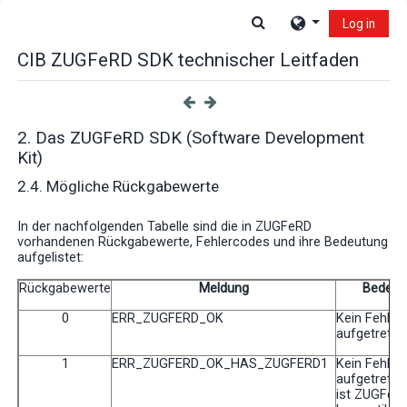
Skip to main content
Toggle search input
Log in
CIB ZUGFeRD SDK technischer Leitfaden
2. Das ZUGFeRD SDK (Software Development
Kit)
2.4. Mögliche Rückgabewerte
In der nachfolgenden Tabelle sind die in ZUGFeRD
vorhandenen Rückgabewerte, Fehlercodes und ihre Bedeutung
aufgelistet:
Rückgabewerte
Meldung
Bedeut
0
ERR_ZUGFERD_OK
Kein Fehler
aufgetreten
1
ERR_ZUGFERD_OK_HAS_ZUGFERD1
Kein Fehler
aufgetreten
ist ZUGFeR