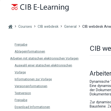
Skip to main content
Sachbearbeitermoduls (CIB webdesk)
Arbeiten mit körperlichen Vorlagen
Auswahl einer körperlichen Vorlage
Informationen zur Vorlage
Courses
CIB webdesk
General
CIB webdesk An
Versionsinformationen
Testversion
Freigabe
CIB w
Ablageinformationen
Arbeiten mit statischen elektronischen Vorlagen
Auswahl einer statischen elektronischen
Arbeite
Vorlage
Informationen zur Vorlage
Dynamische V
Eine dynamisc
Versionsinformationen
der Dokument
Testversion
Dokumenterst
Freigabe
Zur dynamisc
Bausteine. Z
Download Informationen