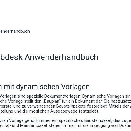
wenderhandbuch
ebdesk Anwenderhandbuch
n mit dynamischen Vorlagen
orlagen sind spezielle Dokumentvorlagen. Dyna­mische Vorlagen sin
he Vorlage stellt den „Bauplan“ für ein Dokument dar. Sie hat zusät
erstellung zu verwendenden Bausteinpakete festgelegt. Mittels der A
ellung und die möglichen Ausgabewege festgelegt.
hen Vorlage gehört immer ein spezifisches Bausteinpaket, das zuge
entral- und Mandantpaket stehen immer für die Erzeugung von Doku