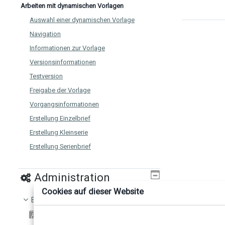
Arbeiten mit dynamischen Vorlagen
Auswahl einer dynamischen Vorlage
Navigation
Informationen zur Vorlage
Versionsinformationen
Testversion
Freigabe der Vorlage
Vorgangsinformationen
Erstellung Einzelbrief
Erstellung Kleinserie
Erstellung Serienbrief
Kundenkontext – Kundensuche
Stapel- und Bündelliste
Administration
Testversion
Cookies auf dieser Website
Book administration
Freigabe
Print book
Zwischenspeichern von Entwürfen