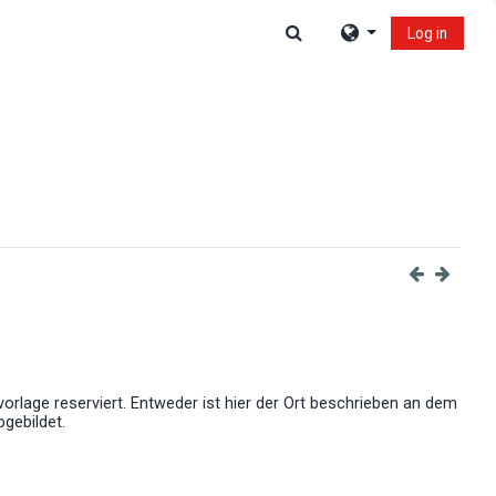
Toggle search input
Log in
orlage reserviert. Entweder ist hier der Ort beschrieben an dem
bgebildet.