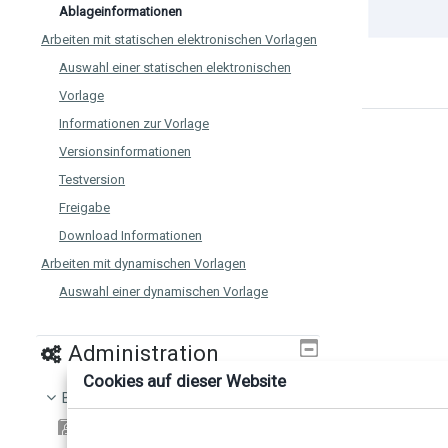
Ablageinformationen
Arbeiten mit statischen elektronischen Vorlagen
Auswahl einer statischen elektronischen
Vorlage
Informationen zur Vorlage
Versionsinformationen
Testversion
Freigabe
Download Informationen
Arbeiten mit dynamischen Vorlagen
Auswahl einer dynamischen Vorlage
Navigation
Informationen zur Vorlage
Administration
Versionsinformationen
Cookies auf dieser Website
Book administration
Testversion
Print book
Freigabe der Vorlage