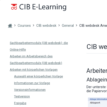
Skip to main content
Arbeiten im Funktionsbereich des
Sachbearbeitermoduls (CIB webdesk)
Arbeiten im Navigationsbereich des
Sachbearbeitermoduls (CIB webdesk):
Courses
CIB webdesk
General
CIB webdesk An
Vorlagenbaum
Arbeiten im Navigationsbereich des
Sachbearbeitermoduls (CIB webdesk): die
CIB w
Online-Hilfe
Arbeiten im Arbeitsbereich des
Sachbearbeitermoduls (CIB webdesk)
Arbeite
Arbeiten mit körperlichen Vorlagen
Auswahl einer körperlichen Vorlage
Ablagein
Informationen zur Vorlage
Der unterste 
Versionsinformationen
die Papiervor
Testversion
Freigabe