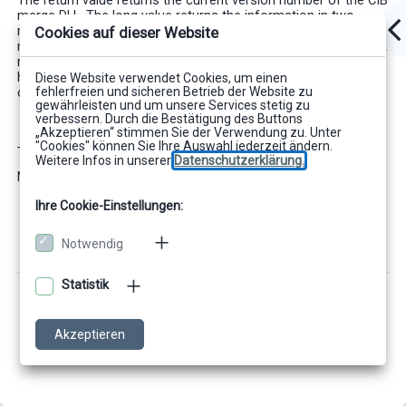
The return value returns the current version number of the CIB
merge DLL. The long value returns the information in two
Cookies auf dieser Website
ranges. The first two bytes contain the version counter of the
main release. Bytes 3 and 4 contain the corresponding current
release counter. Depending on the programming language the
high and low ranges have to be considered accordingly (see
Diese Website verwendet Cookies, um einen
fehlerfreien und sicheren Betrieb der Website zu
code examples below).
gewährleisten und um unsere Services stetig zu
verbessern. Durch die Bestätigung des Buttons
„Akzeptieren“ stimmen Sie der Verwendung zu. Unter
"Cookies" können Sie Ihre Auswahl jederzeit ändern.
Troubleshooting:
Weitere Infos in unserer
Datenschutzerklärung.
No special troubleshooting is active
.
Ihre Cookie-Einstellungen:
Notwendig
Statistik
Akzeptieren