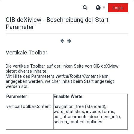
Skip to main content
Toggle search input
Log in
CIB doXiview - Beschreibung der Start
Parameter
Vertikale Toolbar
Die vertikale Toolbar auf der linken Seite von CIB doXiview
bietet diverse Inhalte.
Mit Hilfe des Parameters
verticalToolbarContent
kann
angegeben werden, welcher Inhalt beim Start angezeigt
werden sol.
Parameter
Erlaubte Werte
verticalToolbarContent
navigation_tree (standard),
word_statistics, invoice, forms,
pdf_attachments, document_info,
search_content, outlines