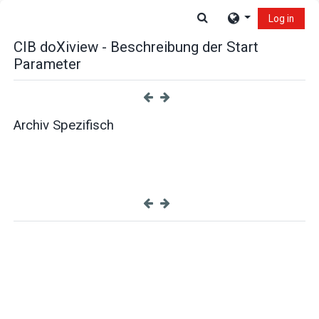
Skip to main content
Toggle search input
Log in
CIB doXiview - Beschreibung der Start
Parameter
Archiv Spezifisch