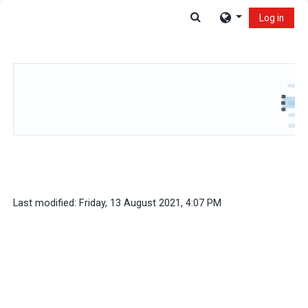
Skip to main content
Toggle search input
Log in
Last modified: Friday, 13 August 2021, 4:07 PM