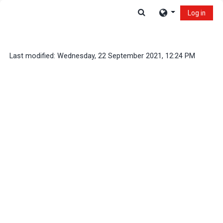
Skip to main content
Toggle search input
Log in
Last modified: Wednesday, 22 September 2021, 12:24 PM