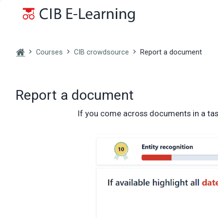
Skip to main content
Courses
CIB crowdsource
Report a document
Report a document
If you come across documents in a task