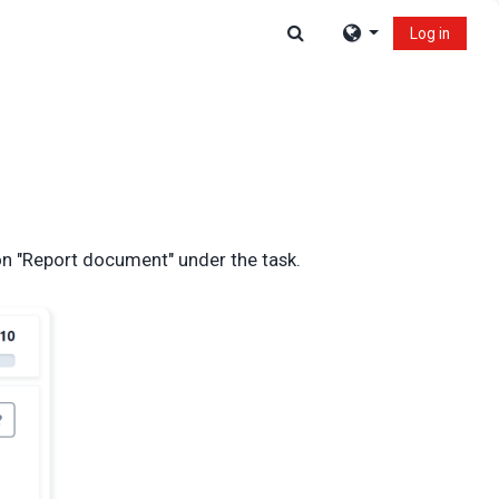
Toggle search input
Log in
 on "Report document" under the task.